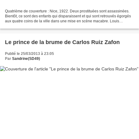
Quatrième de couverture : Nice, 1922. Deux prostituées sont assassinées.
Bientôt, ce sont des enfants qui disparaissent et qui sont retrouvés égorgés
aux quatre coins de la ville dans une mise en scène macabre. Louis
Forestier se lance sur les traces...
Le prince de la brume de Carlos Ruiz Zafon
Publié le 25/03/2013 à 23:05
Par
Sandrine(SD49)