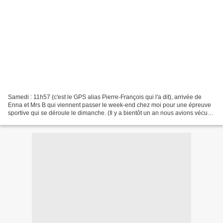
Samedi : 11h57 (c'est le GPS alias Pierre-François qui l'a dit), arrivée de
Enna et Mrs B qui viennent passer le week-end chez moi pour une épreuve
sportive qui se déroule le dimanche. (Il y a bientôt un an nous avions vécu
une aventure spéciale au Mont...