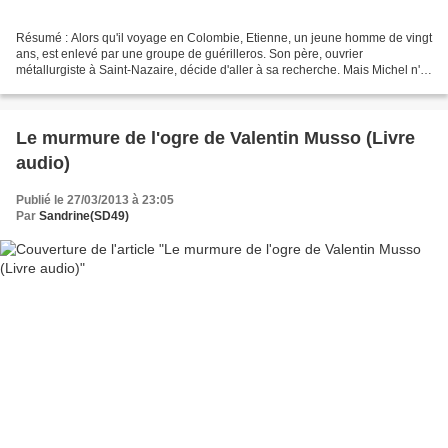
Résumé : Alors qu'il voyage en Colombie, Etienne, un jeune homme de vingt
ans, est enlevé par une groupe de guérilleros. Son père, ouvrier
métallurgiste à Saint-Nazaire, décide d'aller à sa recherche. Mais Michel n'a
jamais quitté sa région ne parle pas...
Le murmure de l'ogre de Valentin Musso (Livre
audio)
Publié le 27/03/2013 à 23:05
Par
Sandrine(SD49)