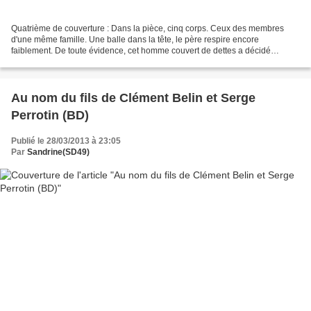
Quatrième de couverture : Dans la pièce, cinq corps. Ceux des membres
d'une même famille. Une balle dans la tête, le père respire encore
faiblement. De toute évidence, cet homme couvert de dettes a décidé
d'assassiner les siens avant de se donner la mort....
Au nom du fils de Clément Belin et Serge
Perrotin (BD)
Publié le 28/03/2013 à 23:05
Par
Sandrine(SD49)