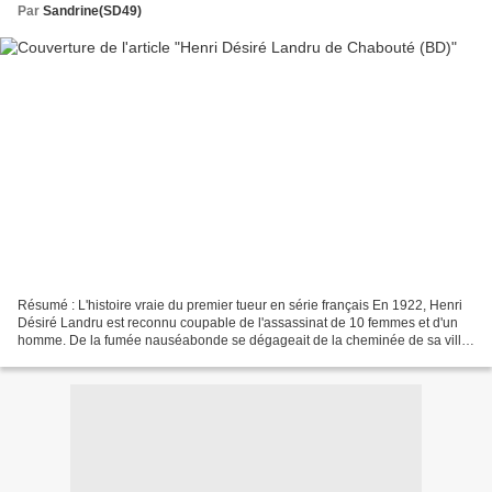
Par
Sandrine(SD49)
Résumé : L'histoire vraie du premier tueur en série français En 1922, Henri
Désiré Landru est reconnu coupable de l'assassinat de 10 femmes et d'un
homme. De la fumée nauséabonde se dégageait de la cheminée de sa villa
de Gambais... On y a récupéré une...