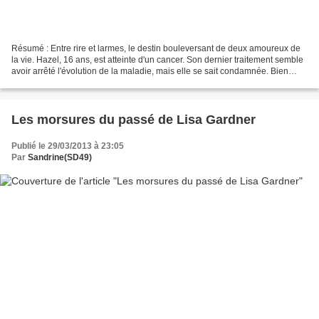
Résumé : Entre rire et larmes, le destin bouleversant de deux amoureux de
la vie. Hazel, 16 ans, est atteinte d'un cancer. Son dernier traitement semble
avoir arrêté l'évolution de la maladie, mais elle se sait condamnée. Bien
qu'elle s'y ennuie passablement,...
Les morsures du passé de Lisa Gardner
Publié le 29/03/2013 à 23:05
Par
Sandrine(SD49)