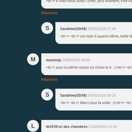
<br /> 6 chez nous aussi ! Enfin, plus vraiment, Fille Ai
Répondre
S
Sandrine(SD49)
25/05/2010 07:48
<br /> <br /> oui mais 6 quand même, belle fam
M
mammig
24/05/2010 09:00
<br /> pour la même raison j'ai choisi le 6. ;-)<br /> <br
Répondre
S
Sandrine(SD49)
24/05/2010 09:24
<br /> <br /> Merci pour ta visite ;-))<br /> <br 
L
l&#039;or des chambres
21/05/2010 14:04