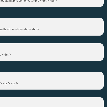
née ayant pris son envol...<br /> <br /> <br />
ille <br /> <br /> <br /> <br />
 /> <br />
/> <br /> <br />