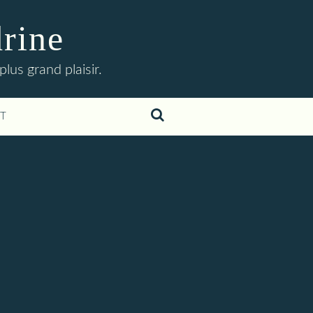
drine
lus grand plaisir.
T