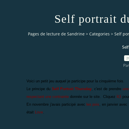
Self portrait d
Pages de lecture de Sandrine
>
Categories
>
Self por
Self
2
Par
Voici un petit jeu auquel je participe pour la cinquième fois.
Le principe du
Self Portrait Thursday
, c'est de prendre
une
ici
respectant une contrainte
donnée sur le site. Cliquez
pour
En novembre j'avais participé avec
les pois
, en janvier avec
était
Love
.