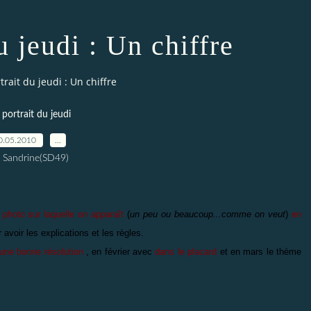
u jeudi : Un chiffre
trait du jeudi : Un chiffre
 portrait du jeudi
0.05.2010
…
 Sandrine(SD49)
 photo sur laquelle on apparaît
(
un peu ou beaucoup...comme on veut
)
en
 avoir les explications et les règles.
une bonne résolution
, en février avec
dans le placard
et en mars le thème