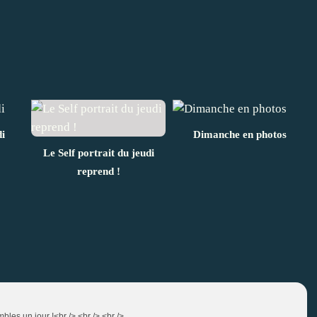
di
Dimanche en photos
Le Self portrait du jeudi
reprend !
mbles un jour !<br /> <br /> <br />