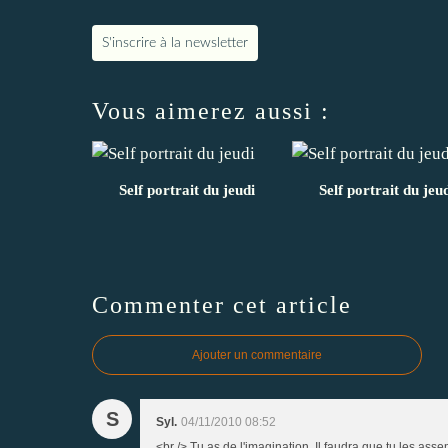
S'inscrire à la newsletter
Vous aimerez aussi :
Self portrait du jeudi
Self portrait du jeu
Commenter cet article
Ajouter un commentaire
S
Syl.
04/11/2010 08:52
<br /> Tu as de l'imagination. Il faudra que tu les asse