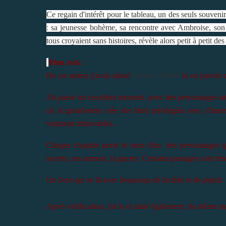
Ce regain d'intérêt pour le tableau, un des seuls souveni
: sa jeunesse bohème, sa rencontre avec Ambroise, son f
tous croyaient sans histoires, révèle alors petit à petit d
Mon avis :
De cet auteur j'avais adoré
Solstice d'hiver
lu en janvier 
J'ai passé un excellent moment, avec des personnages at
où la grand-mère crée des liens privilégiés avec d'autr
vraiment imbuvables.
Chaque chapitre porte le nom d'un des personnages qui
secrets, ses amours, la guerre. Certains passages sont tr
Un livre qui se lit avec beaucoup de facilité et de plaisir.
Après vérification, j'ai lu et aimé également, du même a