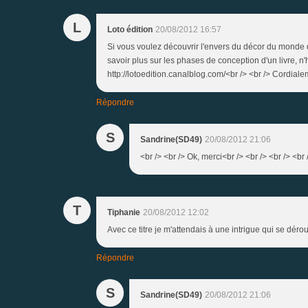
L
Loto édition
20/08/2012 16:57
Si vous voulez découvrir l'envers du décor du monde du
savoir plus sur les phases de conception d'un livre, n'
http://lotoedition.canalblog.com/<br /> <br /> Cordial
Répondre
S
Sandrine(SD49)
20/08/2012 21:06
<br /> <br /> Ok, merci<br /> <br /> <br /> <br 
T
Tiphanie
20/08/2012 12:02
Avec ce titre je m'attendais à une intrigue qui se déro
Répondre
S
Sandrine(SD49)
20/08/2012 21:06