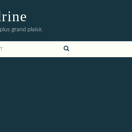
drine
lus grand plaisir.
T