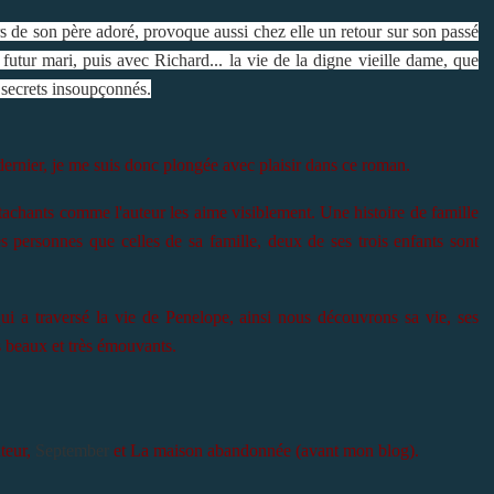
rs de son père adoré, provoque aussi chez elle un retour sur son passé
utur mari, puis avec Richard... la vie de la digne vieille dame, que
es secrets insoupçonnés.
dernier, je me suis donc plongée avec plaisir dans ce roman.
tachants comme l'auteur les aime visiblement. Une histoire de famille
es personnes que celles de sa famille, deux de ses trois enfants sont
 a traversé la vie de Penelope, ainsi nous découvrons sa vie, ses
ès beaux et très émouvants.
uteur,
September
et La maison abandonnée (avant mon blog).