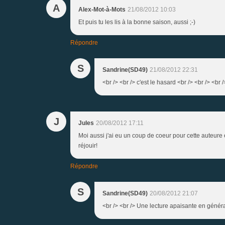
A
Alex-Mot-à-Mots
21/08/2012 10:03
Et puis tu les lis à la bonne saison, aussi ;-)
Répondre
S
Sandrine(SD49)
21/08/2012 22:31
<br /> <br /> c'est le hasard <br /> <br /> <br /
J
Jules
20/08/2012 17:11
Moi aussi j'ai eu un coup de coeur pour cette auteure 
réjouir!
Répondre
S
Sandrine(SD49)
20/08/2012 21:07
<br /> <br /> Une lecture apaisante en général