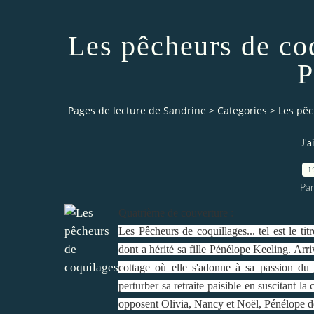
Les pêcheurs de co
P
Pages de lecture de Sandrine
>
Categories
>
Les pêc
J'a
1
Par
Quatrième de couverture :
Les Pêcheurs de coquillages... tel est le ti
dont a hérité sa fille Pénélope Keeling. Arri
cottage où elle s'adonne à sa passion du 
perturber sa retraite paisible en suscitant l
opposent Olivia, Nancy et Noël, Pénélope dé