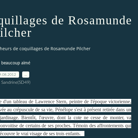
quillages de Rosamunde
ilcher
heurs de coquillages de Rosamunde Pilcher
i beaucoup aimé
9.08.2012
…
 Sandrine(SD49)
tre d'un tableau de Lawrence Stern, peintre de l'époque victorienne,
vée au crépuscule de sa vie, Pénélope s'est à présent retirée dans un
jardinage. Bientôt, l'œuvre, dont la cote ne cesse de monter, va
a convoitise de certains de ses proches. Témoin des affrontements qui
couvre le vrai visage de ses trois enfants.