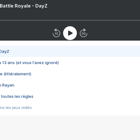
 Battle Royale - DayZ
 DayZ
 a 13 ans (et vous l'avez ignoré)
e (littéralement)
im Rayan
 toutes les règles
s les jeux vidéo
us choquant de Rockstar ? - Le scandale BULLY
e plus moche de Steam