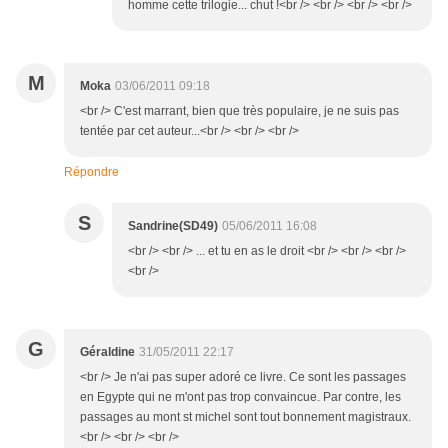
homme cette trilogie... chut !<br /> <br /> <br /> <br />
M
Moka
03/06/2011 09:18
<br /> C'est marrant, bien que très populaire, je ne suis pas
tentée par cet auteur...<br /> <br /> <br />
Répondre
S
Sandrine(SD49)
05/06/2011 16:08
<br /> <br /> ... et tu en as le droit <br /> <br /> <br />
<br />
G
Géraldine
31/05/2011 22:17
<br /> Je n'ai pas super adoré ce livre. Ce sont les passages
en Egypte qui ne m'ont pas trop convaincue. Par contre, les
passages au mont st michel sont tout bonnement magistraux.
<br /> <br /> <br />