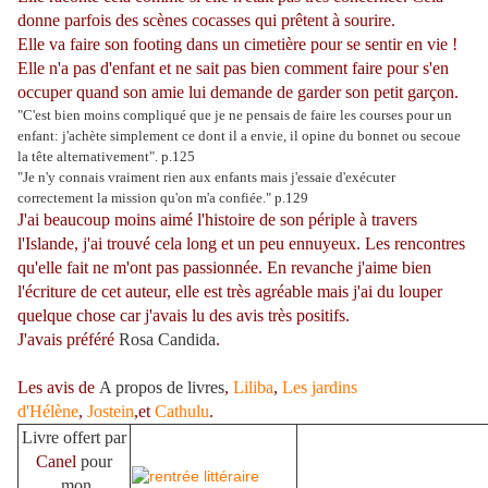
donne parfois des scènes cocasses qui prêtent à sourire.
Elle va faire son footing dans un cimetière pour se sentir en vie !
Elle n'a pas d'enfant et ne sait pas bien comment faire pour s'en
occuper quand son amie lui demande de garder son petit garçon.
"C'est bien moins compliqué que je ne pensais de faire les courses pour un
enfant: j'achète simplement ce dont il a envie, il opine du bonnet ou secoue
la tête alternativement". p.125
"Je n'y connais vraiment rien aux enfants mais j'essaie d'exécuter
correctement la mission qu'on m'a confiée." p.129
J'ai beaucoup moins aimé l'histoire de son périple à travers
l'Islande, j'ai trouvé cela long et un peu ennuyeux. Les rencontres
qu'elle fait ne m'ont pas passionnée. En revanche j'aime bien
l'écriture de cet auteur, elle est très agréable mais j'ai du louper
quelque chose car j'avais lu des avis très positifs.
J'avais préféré
Rosa Candida
.
Les avis de
A propos de livres
,
Liliba
,
Les jardins
d'Hélène
,
Jostein
,et
Cathulu
.
Livre offert par
Canel
pour
mon