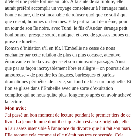
d’été et une petite fortune au loto. À la suite de sa rupture, elle
aurait préféré accomplir un voyage consolateur à l’étranger mais,
bonne nature, elle est incapable de refuser quoi que ce soit à qui
que ce soit, hommes ou femmes. Elle partira tout de même, pour
un tour de son île noire, avec Tumi, le fils d’Audur, étrange petit
bonhomme, presque sourd, mutique, et avec de grosses loupes en
guise de lunettes.
Roman d’initiation s’il en fût, l’Embellie ne cesse de nous
enchanter par cette relation de plus en plus cocasse, attentive,
émouvante entre la voyageuse et son minuscule passager. Ainsi
que par sa façon incroyablement libre et allègre – on pourrait dire
amoureuse – de prendre les fugaces, burlesques et parfois
dramatiques péripéties de la vie, sur fond de blessure originelle. Et
l’on se glisse dans l’Embellie avec une sorte d’exultation
complice qui ne nous quitte plus, longtemps après en avoir achevé
la lecture.
Mon avis :
J'ai passé un bon moment de lecture pendant le premier tiers de ce
livre. La jeune femme dont il est question est assez originale, elle
a l'air assez insensible à l'annonce du divorce que lui fait son mari.
Elle raconte cela comme si elle n'était pas très concernée. Cela