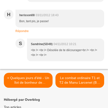
H
herisson08
03/11/2012 18:43
Bon, tant pis, je passe!
Répondre
S
Sandrine(SD49)
04/11/2012 10:21
<br /> <br /> Désolée de te décourager<br /> <br />
<br /> <br />
< Quelques jours d'été - Un
Le combat ordinaire T1 et
îlot de bonheur de
T2 de Manu Larcenet (BD)
Chabouté (BD)
>
Hébergé par Overblog
Top articles