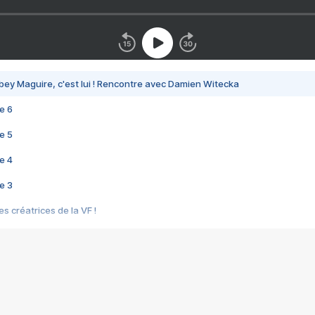
bey Maguire, c'est lui ! Rencontre avec Damien Witecka
e 6
e 5
e 4
e 3
s créatrices de la VF !
e 2
e 1
e Mektoub My Love arrive enfin ! Rencontre avec Shaïn Boumedine et Sal
i : après Toni en famille