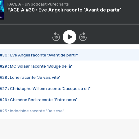
FACE A - un podcast Purecharts
FACE A #30 : Eve Angeli raconte "Avant de partir"
#30 : Eve Angeli raconte "Avant de partir"
#29 : MC Solaar raconte "Bouge de là"
28 : Lorie raconte "Je vais vite"
#27 : Christophe Willem raconte "Jacques a dit"
#26 : Chimène Badi raconte "Entre nous"
#25 : Indochine raconte "3e sexe"
#24 : Zaho raconte "C'est chelou"
#23 : Patrick Bruel raconte "Au café des délices"