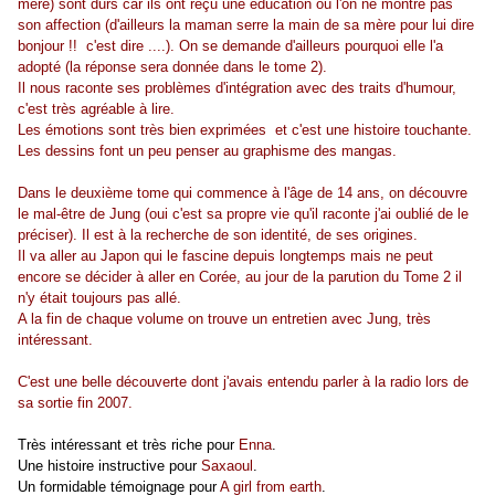
mère) sont durs car ils ont reçu une éducation où l'on ne montre pas
son affection (d'ailleurs la maman serre la main de sa mère pour lui dire
bonjour !! c'est dire ....). On se demande d'ailleurs pourquoi elle l'a
adopté (la réponse sera donnée dans le tome 2).
Il nous raconte ses problèmes d'intégration avec des traits d'humour,
c'est très agréable à lire.
Les émotions sont très bien exprimées et c'est une histoire touchante.
Les dessins font un peu penser au graphisme des mangas.
Dans le deuxième tome qui commence à l'âge de 14 ans, on découvre
le mal-être de Jung (oui c'est sa propre vie qu'il raconte j'ai oublié de le
préciser). Il est à la recherche de son identité, de ses origines.
Il va aller au Japon qui le fascine depuis longtemps mais ne peut
encore se décider à aller en Corée, au jour de la parution du Tome 2 il
n'y était toujours pas allé.
A la fin de chaque volume on trouve un entretien avec Jung, très
intéressant.
C'est une belle découverte dont j'avais entendu parler à la radio lors de
sa sortie fin 2007.
Très intéressant et très riche pour
Enna
.
Une histoire instructive pour
Saxaoul
.
Un formidable témoignage pour
A girl from earth
.