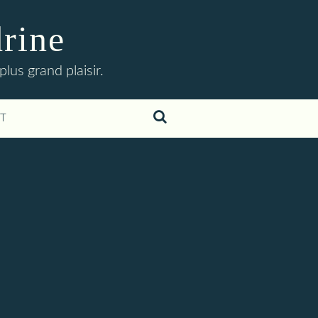
drine
lus grand plaisir.
T