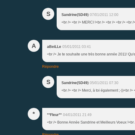
S
Sandrine(SD49)
07/01/2011 12:00
<br /> <br /> MERCI !<br /> <br /> <br /> <br /
A
aBeiLLe
05/01/2011 03:41
<br /> Je te souhaite une très bonne année 2011! Qu'el
Répondre
S
Sandrine(SD49)
05/01/2011 07:30
<br /> <br /> Merci, à toi également ;-))<br /> 
*
**Fleur**
04/01/2011 21:49
<br /> Bonne Année Sandrine et Meilleurs Voeux !<br /
Répondre