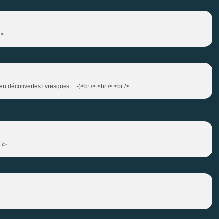
/>
n découvertes livresques... :-)<br /> <br /> <br />
 />