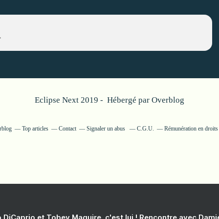
>
Eclipse Next 2019 - Hébergé par
Overblog
rblog
Top articles
Contact
Signaler un abus
C.G.U.
Rémunération en droits 
 DiCaprio et Tobey Maguire, c'est lui ! Rencontre avec Dam