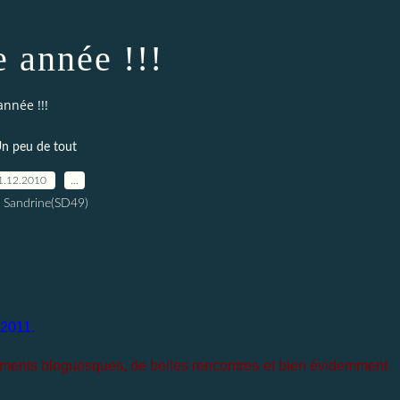
 année !!!
nnée !!!
n peu de tout
1.12.2010
…
 Sandrine(SD49)
 2011.
oments bloguesques, de belles rencontres et bien évidemment