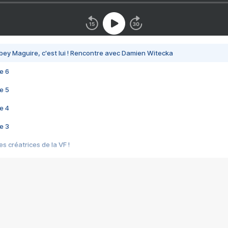
bey Maguire, c'est lui ! Rencontre avec Damien Witecka
e 6
e 5
e 4
e 3
s créatrices de la VF !
e 2
e 1
e Mektoub My Love arrive enfin ! Rencontre avec Shaïn Boumedine et Sal
i : après Toni en famille