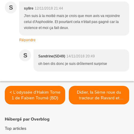
S
sylire
12/11/2018 21:44
J'en suis à la moitié mais je crois que mon avis va rejoindre
celui d'Asphodèle. Et pourtant cela n'était pas gagné car la
violence et moi ça fait deux.
Répondre
S
Sandrine(SD49)
14/11/2018 20:49
oh ben dis donc je suis drôlement surprise
< L'odyssée d'Hakim Tome
Didier, la 5ème roue du
1 de Fabien Toumé (BD)
tracteur de Ravard et
Rabaté (BD) >
Hébergé par Overblog
Top articles