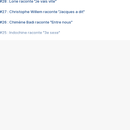
28 : Lorie raconte "Je vais vite"
#27 : Christophe Willem raconte "Jacques a dit"
#26 : Chimène Badi raconte "Entre nous"
#25 : Indochine raconte "3e sexe"
#24 : Zaho raconte "C'est chelou"
#23 : Patrick Bruel raconte "Au café des délices"
#22 : Kyo raconte "Le chemin"
#21 : Nolwenn Leroy raconte "Cassé"
#20 : Patrick Hernandez raconte "Born to be alive"
#19 : Lorie raconte "Près de moi"
#18 : Michael Jones raconte "A nos actes manqués" (avec Jean-Jacque
#17 : Khaled raconte "Aïcha"
#16 : Corneille raconte "Parce qu'on vient de loin"