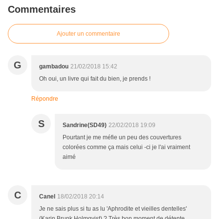
Commentaires
Ajouter un commentaire
G
gambadou
21/02/2018 15:42
Oh oui, un livre qui fait du bien, je prends !
Répondre
S
Sandrine(SD49)
22/02/2018 19:09
Pourtant je me méfie un peu des couvertures
colorées comme ça mais celui -ci je l'ai vraiment
aimé
C
Canel
18/02/2018 20:14
Je ne sais plus si tu as lu 'Aphrodite et vieilles dentelles'
(Karin Brunk Holmqvist) ? Très bon moment de détente