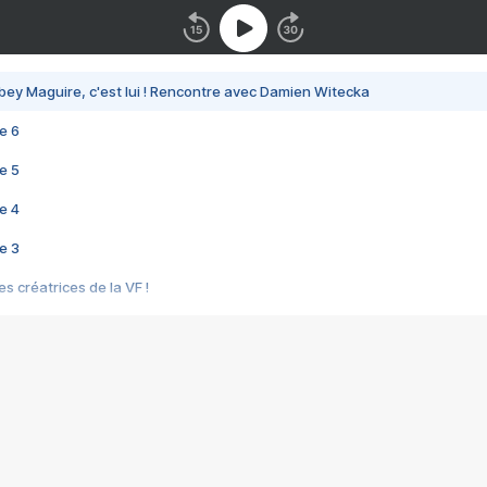
bey Maguire, c'est lui ! Rencontre avec Damien Witecka
e 6
e 5
e 4
e 3
s créatrices de la VF !
e 2
e 1
e Mektoub My Love arrive enfin ! Rencontre avec Shaïn Boumedine et Sal
i : après Toni en famille
elle réalise le bouleversant Dites lui que je l'aime