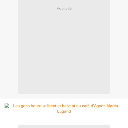
Publicité
...