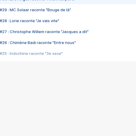
#29 : MC Solaar raconte "Bouge de là"
28 : Lorie raconte "Je vais vite"
#27 : Christophe Willem raconte "Jacques a dit"
#26 : Chimène Badi raconte "Entre nous"
#25 : Indochine raconte "3e sexe"
#24 : Zaho raconte "C'est chelou"
#23 : Patrick Bruel raconte "Au café des délices"
#22 : Kyo raconte "Le chemin"
#21 : Nolwenn Leroy raconte "Cassé"
#20 : Patrick Hernandez raconte "Born to be alive"
#19 : Lorie raconte "Près de moi"
#18 : Michael Jones raconte "A nos actes manqués" (avec Jean-Jacque