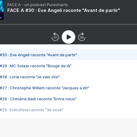
FACE A - un podcast Purecharts
FACE A #30 : Eve Angeli raconte "Avant de partir"
#30 : Eve Angeli raconte "Avant de partir"
#29 : MC Solaar raconte "Bouge de là"
28 : Lorie raconte "Je vais vite"
#27 : Christophe Willem raconte "Jacques a dit"
#26 : Chimène Badi raconte "Entre nous"
#25 : Indochine raconte "3e sexe"
#24 : Zaho raconte "C'est chelou"
#23 : Patrick Bruel raconte "Au café des délices"