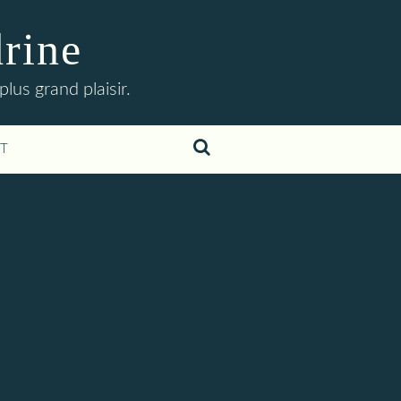
drine
lus grand plaisir.
T