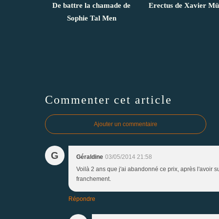
De battre la chamade de
Erectus de Xavier Mü
Sophie Tal Men
Commenter cet article
Ajouter un commentaire
G
Géraldine
03/05/2014 21:58
Voilà 2 ans que j'ai abandonné ce prix, après l'avoir s
franchement.
Répondre