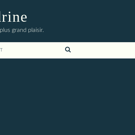
drine
lus grand plaisir.
T