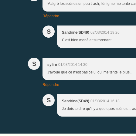
Malgré les scènes un peu trash, l'énigme me tente car
Répondre
S
Sandrine(SD49)
02/03/2014 19:26
C'est bien mené et surprenant
S
sylire
01/03/2014 14:30
J'avoue que ce n'est pas celui qui me tente le plus...
Répondre
S
Sandrine(SD49)
01/03/2014 16:13
Je dois te dire qu'il y a quelques scènes.... 