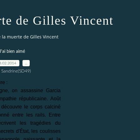
te de Gilles Vincent
 la muerte de Gilles Vincent
J'ai bien aimé
8.02.2014
…
 Sandrine(SD49)
re :
gne, on assassine Garcia
pathie républicaine. Août
 découvre le corps calciné
né entre les rails. Entre
crivent les tragédies du
secrets d'État, les coulisses
spagnole naissante et la