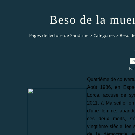
Beso de la muer
Pages de lecture de Sandrine
>
Categories
>
Beso de
2
Par
Quatrième de couvertu
Août 1936, en Espa
Lorca, accusé de sym
2011, à Marseille, on
d'une femme, abandon
ces deux morts, s'é
vingtième siècle, les 
de la démocratie e