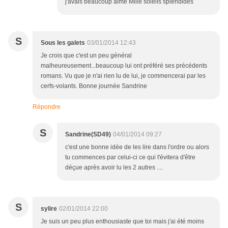
j'avais beaucoup aimé Mille soleils splendides
S
Sous les galets
03/01/2014 12:43
Je crois que c'est un peu général
malheureusement...beaucoup lui ont préféré ses précédents
romans. Vu que je n'ai rien lu de lui, je commencerai par les
cerfs-volants. Bonne journée Sandrine
Répondre
S
Sandrine(SD49)
04/01/2014 09:27
c'est une bonne idée de les lire dans l'ordre ou alors
tu commences par celui-ci ce qui t'évitera d'être
déçue après avoir lu les 2 autres ....
S
sylire
02/01/2014 22:00
Je suis un peu plus enthousiaste que toi mais j'ai été moins