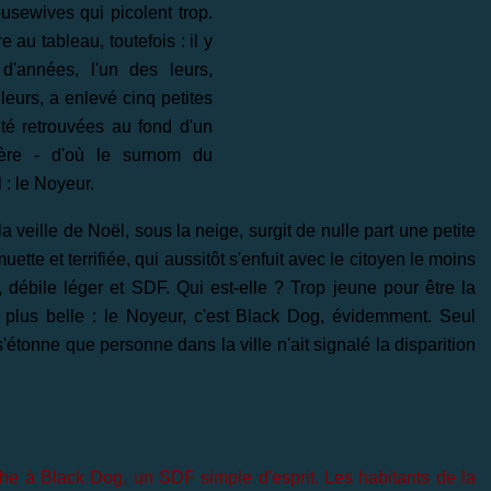
usewives qui picolent trop.
au tableau, toutefois : il y
d'années, l'un des leurs,
leurs, a enlevé cinq petites
 été retrouvées au fond d'un
ière - d'où le surnom du
 : le Noyeur.
la veille de Noël, sous la neige, surgit de nulle part une petite
te et terrifiée, qui aussitôt s'enfuit avec le citoyen le moins
 débile léger et SDF. Qui est-elle ? Trop jeune pour être la
de plus belle : le Noyeur, c'est Black Dog, évidemment. Seul
'étonne que personne dans la ville n'ait signalé la disparition
ttache à Black Dog, un SDF simple d'esprit. Les habitants de la