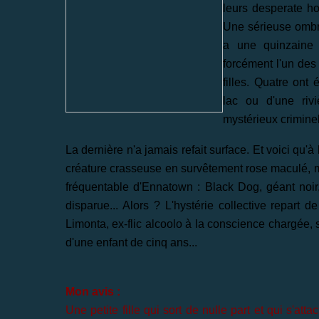
leurs desperate ho
Une sérieuse ombre 
a une quinzaine 
forcément l'un des 
filles. Quatre ont
lac
ou
d'une riv
mystérieux
criminel
La dernière n'a jamais refait surface. Et voici qu'à 
créature crasseuse en survêtement rose maculé, muet
fréquentable d'Ennatown : Black Dog, géant noir,
disparue... Alors ? L'hystérie collective repart 
Limonta, ex-flic alcoolo à la conscience chargée, s
d'une enfant de cinq ans...
Mon avis :
Une petite fille qui sort de nulle part et qui s'a