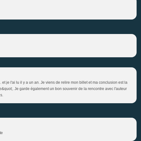
. et je l'ai lu il y a un an. Je viens de relire mon billet et ma conclusion est la
ace&quot;. Je garde également un bon souvenir de la rencontre avec l'auteur
s.
te