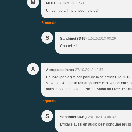
M
MrsB
11/12/2013 11:53
Un bon polar! merci pour le prêt!
Répondre
S
Sandrine(SD49)
12/12/2013 08:29
Chouette !
A
Aproposdelivres
27/10/2013 12:57
Ce livre (papier) faisait parti de la sélection Elle 2013..
suivante : &quot;Un roman policier captivant et effic
dans le cadre du Grand Prix au Salon du Livre de Pari
Répondre
S
Sandrine(SD49)
28/10/2013 08:32
Efficace aussi en audio c'est donc une réussi