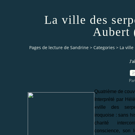
La ville des serp
Aubert 
Pages de lecture de Sandrine
>
Categories
>
La vill
J'a
2
Par
Quatrième de couve
Interprété par Hél
«ville des ser
iroquoise : sans h
charité interc
conscience, son 