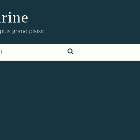
drine
lus grand plaisir.
T