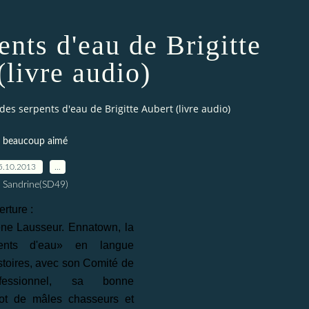
ents d'eau de Brigitte
(livre audio)
e des serpents d'eau de Brigitte Aubert (livre audio)
i beaucoup aimé
5.10.2013
…
 Sandrine(SD49)
rture :
ène Lausseur. Ennatown, la
pents d'eau» en langue
istoires, avec son Comité de
onfessionnel, sa bonne
lot de mâles chasseurs et